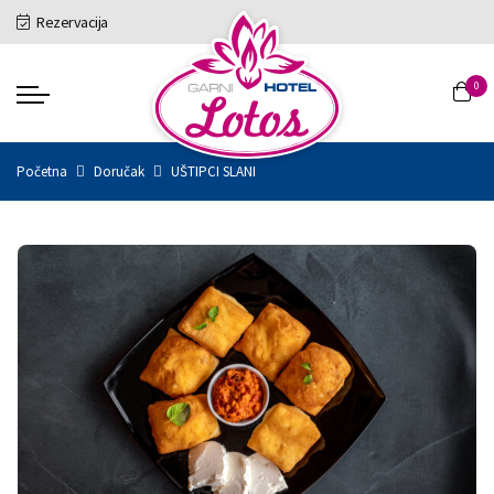
Rezervacija
0
Početna
Doručak
UŠTIPCI SLANI