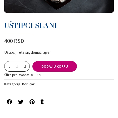
UŠTIPCI SLANI
400
RSD
uštipci, feta sir, domaći ajvar
DODAJ U KORPU
Šifra proizvoda:
DO-009
Kategorija:
Doručak