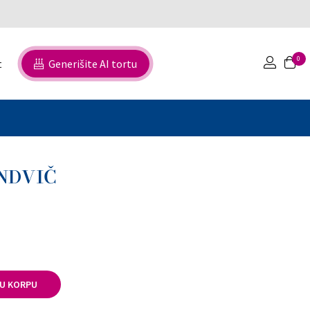
0
t
Generišite AI tortu
NDVIČ
U KORPU