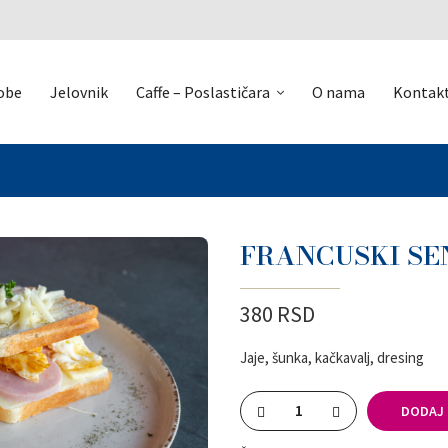
obe
Jelovnik
Caffe – Poslastičara
O nama
Kontak
FRANCUSKI SE
380
RSD
jaje, šunka, kačkavalj, dresing
DODAJ 